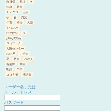
教祖様
祭場
冬
祭典
教師
モノクロ
黒衣
秋
春
典楽
年賀
植物
大祭
やつなみ
わかば祭
夜
少年少女会
ロゴマーク
大阪センター
お結界
ご祈念
夏
教会
み教え
吉備舞
学院
制服
祭事
コロナ禍
拝詞集
ユーザー名または
メールアドレス
パスワード