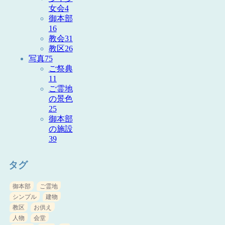
女会
4
御本部
16
教会
31
教区
26
写真
75
ご祭典
11
ご霊地
の景色
25
御本部
の施設
39
タグ
御本部
ご霊地
シンプル
建物
教区
お供え
人物
会堂