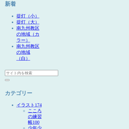
新着
提灯（小）
提灯（大）
南九州教区
の地域（カ
ラー）
南九州教区
の地域
（白）
カテゴリー
イラスト
174
こころ
の練習
帳
100
少年少